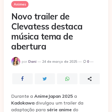
Animes
Novo trailer de
Clevatess destaca
música tema de
abertura
Postado
por
Dani
24 de março de 2025
0
por
Durante a
AnimeJapan 2025
a
Kadokawa
divulgou um trailer da
adaptação para
série anime
do