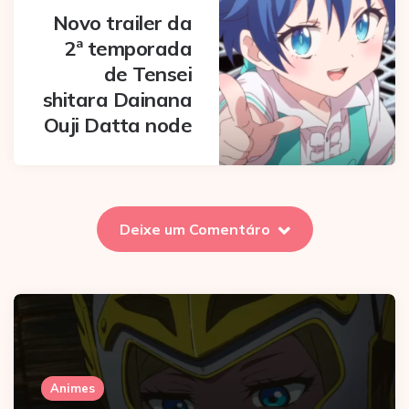
Novo trailer da
2ª temporada
de Tensei
shitara Dainana
Ouji Datta node
Deixe um Comentáro
Animes