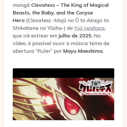
mangá
Clevatess – The King of Magical
Beasts, the Baby, and the Corpse
Hero
(Clevatess -Majū no Ō to Akago to
Shikabane no Yūsha-) de
Yuji Iwahara
,
que irá estrear em
julho de 2025
. No
vídeo, é possível ouvir a música tema de
abertura “Ruler” por
Mayu Maeshima
.