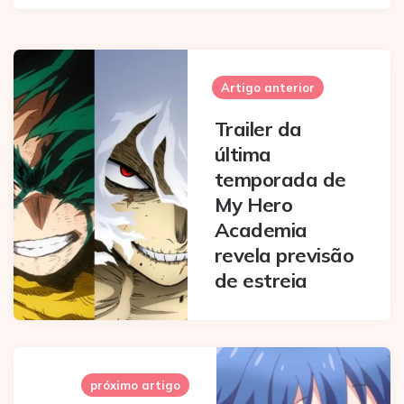
Post
navigation
Artigo anterior
Trailer da
última
temporada de
My Hero
Academia
revela previsão
de estreia
próximo artigo