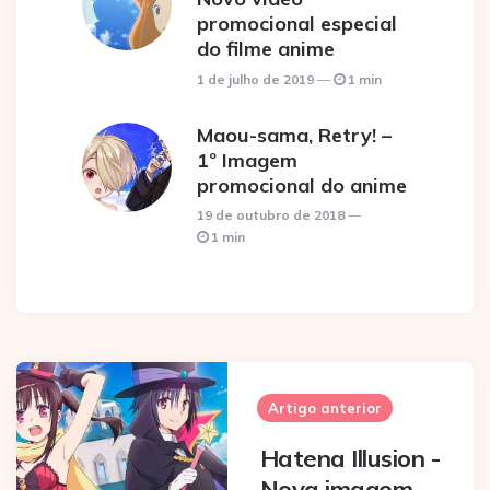
promocional especial
do filme anime
1 de julho de 2019
1 min
Maou-sama, Retry! –
1º Imagem
promocional do anime
19 de outubro de 2018
1 min
Post
navigation
Artigo anterior
Hatena Illusion -
Nova imagem