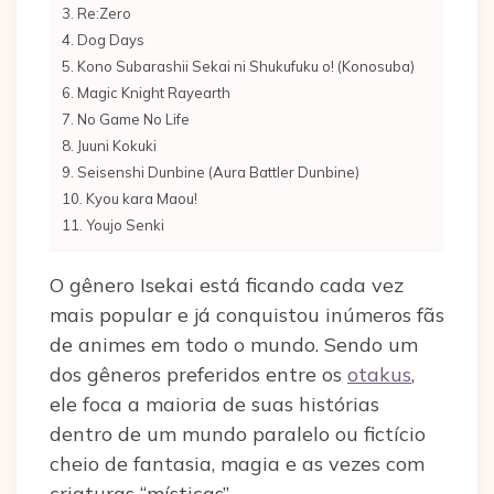
Re:Zero
Dog Days
Kono Subarashii Sekai ni Shukufuku o! (Konosuba)
Magic Knight Rayearth
No Game No Life
Juuni Kokuki
Seisenshi Dunbine (Aura Battler Dunbine)
Kyou kara Maou!
Youjo Senki
O gênero Isekai está ficando cada vez
mais popular e já conquistou inúmeros fãs
de animes em todo o mundo. Sendo um
dos gêneros preferidos entre os
otakus
,
ele foca a maioria de suas histórias
dentro de um mundo paralelo ou fictício
cheio de fantasia, magia e as vezes com
criaturas “místicas”.