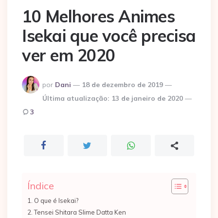
10 Melhores Animes
Isekai que você precisa
ver em 2020
Postado
por
Dani
18 de dezembro de 2019
por
Última atualização:
13 de janeiro de 2020
3
Índice
O que é Isekai?
Tensei Shitara Slime Datta Ken