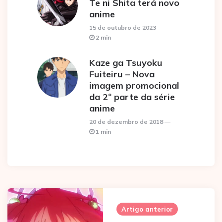
Te ni Shita terá novo
anime
15 de outubro de 2023
2 min
Kaze ga Tsuyoku
Fuiteiru – Nova
imagem promocional
da 2º parte da série
anime
20 de dezembro de 2018
1 min
Post
navigation
Artigo anterior