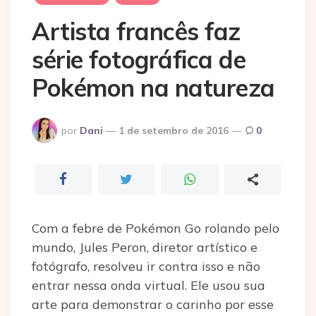
Artista francês faz
série fotográfica de
Pokémon na natureza
Postado
por
Dani
1 de setembro de 2016
0
por
Com a febre de Pokémon Go rolando pelo
mundo, Jules Peron, diretor artístico e
fotógrafo, resolveu ir contra isso e não
entrar nessa onda virtual. Ele usou sua
arte para demonstrar o carinho por esse