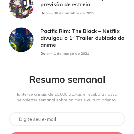
previsão de estreia
Posted
Dani
30 de outubro de 2019
Pacific Rim: The Black – Netflix
divulgou o 1º Trailer dublado do
anime
Posted
Dani
1 de março de 2021
Resumo semanal
Junte-se a mais de 10.000 otakus e receba a nossa
newsletter semanal sobre animes e cultura oriental.