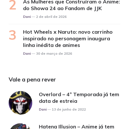
As Mulheres que Construíram o Anime:
do Showa 24 ao Fandom de JJK
Posted
Dani
2 de abril de 2026
Hot Wheels x Naruto: novo carrinho
inspirado no personagem inaugura
linha inédita de animes
Posted
Dani
30 de março de 2026
Vale a pena rever
Overlord – 4º Temporada já tem
data de estreia
Posted
Dani
13 de junho de 2022
Hatena Illusion – Anime já tem