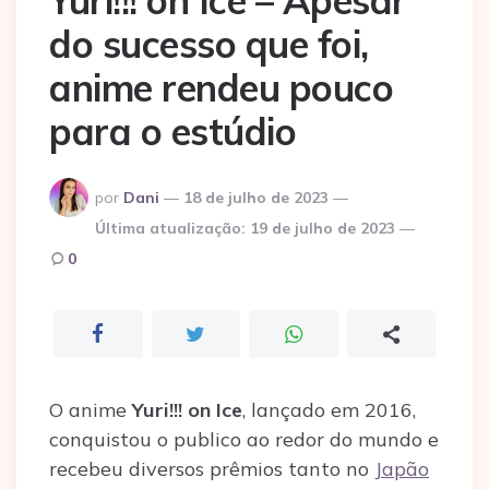
Yuri!!! on Ice – Apesar
do sucesso que foi,
anime rendeu pouco
para o estúdio
Postado
por
Dani
18 de julho de 2023
por
Última atualização:
19 de julho de 2023
0
O anime
Yuri!!! on Ice
, lançado em 2016,
conquistou o publico ao redor do mundo e
recebeu diversos prêmios tanto no
Japão