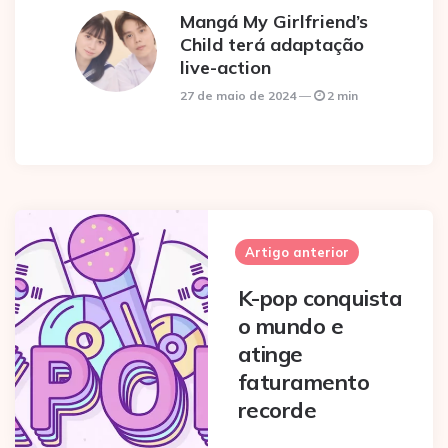
Mangá My Girlfriend’s
Child terá adaptação
live-action
27 de maio de 2024
2 min
Post
navigation
Artigo anterior
K-pop conquista
o mundo e
atinge
faturamento
recorde