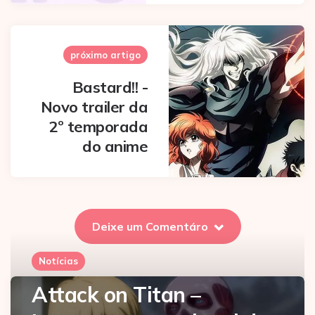
próximo artigo
Bastard!! -
Novo trailer da
2º temporada
do anime
Deixe um Comentáro
Notícias
Attack on Titan –