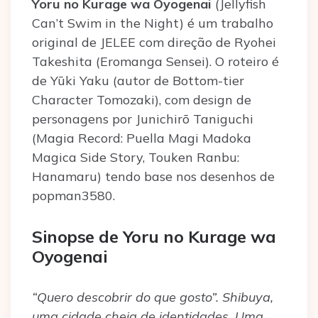
Yoru no Kurage wa Oyogenai
(Jellyfish
Can’t Swim in the Night) é um trabalho
original de JELEE com direção de Ryohei
Takeshita (Eromanga Sensei). O roteiro é
de Yūki Yaku (autor de Bottom-tier
Character Tomozaki), com design de
personagens por Junichirō Taniguchi
(Magia Record: Puella Magi Madoka
Magica Side Story, Touken Ranbu:
Hanamaru) tendo base nos desenhos de
popman3580.
Sinopse de Yoru no Kurage wa
Oyogenai
“Quero descobrir do que gosto”. Shibuya,
uma cidade cheia de identidades. Uma