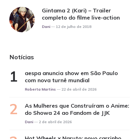
Gintama 2 (Kari) – Trailer
completo do filme live-action
Posted
Dani
12 de julho de 2018
Notícias
aespa anuncia show em São Paulo
com nova turnê mundial
Posted
Roberta Martins
22 de abril de 2026
As Mulheres que Construíram o Anime:
do Showa 24 ao Fandom de JJK
Posted
Dani
2 de abril de 2026
Hot Wheels x Naruto: novo carrinho