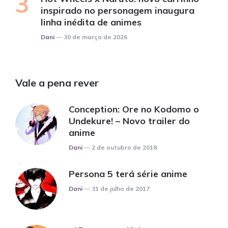
inspirado no personagem inaugura
linha inédita de animes
Posted
Dani
30 de março de 2026
Vale a pena rever
Conception: Ore no Kodomo o
Undekure! – Novo trailer do
anime
Posted
Dani
2 de outubro de 2018
Persona 5 terá série anime
Posted
Dani
31 de julho de 2017