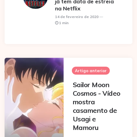
já tem data de estreia
na Netflix
14 de fevereiro de 2020
1 min
Post
navigation
Artigo anterior
Sailor Moon
Cosmos - Vídeo
mostra
casamento de
Usagi e
Mamoru