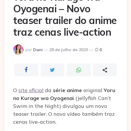
Oyogenai – Novo
teaser trailer do anime
traz cenas live-action
Postado
por
Dani
28 de julho de 2023
0
por
O
site oficial
da
série anime
original
Yoru
no Kurage wa Oyogenai
(Jellyfish Can’t
Swim in the Night) divulgou um novo
teaser trailer. O novo vídeo também traz
cenas live-action.