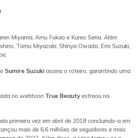
a
aren Miyama, Amu Fukao e Kureo Sena. Além
shino, Tomu Miyazaki, Shinya Owada, Emi Suzuki,
pe.
to
Sumire Suzuki
assina o roteiro, garantindo uma
ada no
webtoon
True Beauty
estreou na
pela primeira vez em abril de 2018 concluindo-a em
lcançou mais de 6,6 milhões de seguidores e mais
neiro de 2022. Além disso, a série tornou-se a