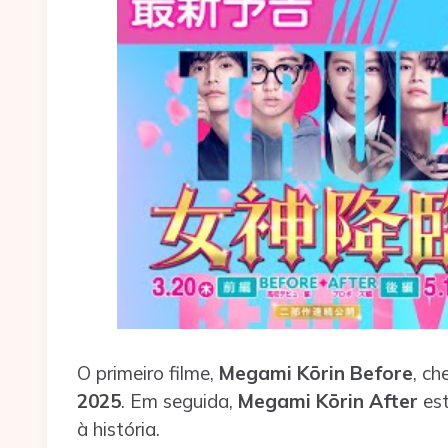
O primeiro filme,
Megami Kōrin Before
, c
2025
. Em seguida,
Megami Kōrin After
est
à história.