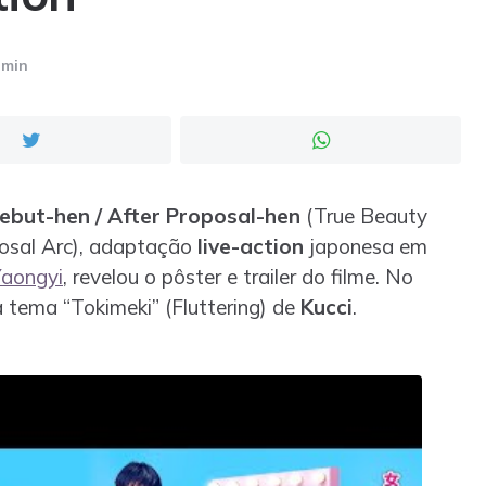
 min
ebut-hen / After Proposal-hen
(True Beauty
posal Arc), adaptação
live-action
japonesa em
aongyi
, revelou o pôster e trailer do filme. No
a tema “Tokimeki” (Fluttering) de
Kucci
.