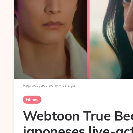
Reprodução / Sony Pics Eiga
Filmes
Webtoon True Bea
japoneses live-ac