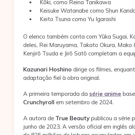
Kōki, como Reina Tanikawa
Keisuke Watanabe como Shun Kand
Keito Tsuna como Yu Igarashi
O elenco também conta com Yūka Sugai, K
deles, Rei Maruyama, Takato Okura, Mako I
Kenjirō Tsuda e Jirō Satō completam a equi
Kazunari Hoshino
dirige os filmes, enquan
adaptação fiel à obra original.
A primeira temporada da
série anime
base
Crunchyroll
em setembro de 2024.
A autora de
True Beauty
publicou a série 
junho de 2023. A versão oficial em inglês a
de 825 milhões de leituras acumuladas em ja