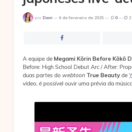
Postado
por
Dani
6 de fevereiro de 2025
0
2
por
A equipe de
Megami Kōrin Before Kōkō D
Before: High School Debut Arc / After: Pro
duas partes do
webtoon
True Beauty
de
Y
vídeo, é possível ouvir uma prévia da músic