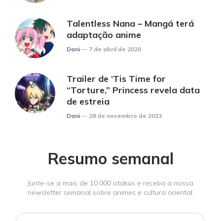
Talentless Nana – Mangá terá
adaptação anime
Posted
Dani
7 de abril de 2020
Trailer de ‘Tis Time for
“Torture,” Princess revela data
de estreia
Posted
Dani
28 de novembro de 2023
Resumo semanal
Junte-se a mais de 10.000 otakus e receba a nossa
newsletter semanal sobre animes e cultura oriental.