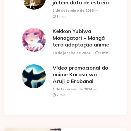
já tem data de estreia
1 de setembro de 2016
1 min
Kekkon Yubiwa
Monogatari – Mangá
terá adaptação anime
18 de janeiro de 2023
1 min
Vídeo promocional do
anime Karasu wa
Aruji o Erabanai
1 de fevereiro de 2024
2 min
Post