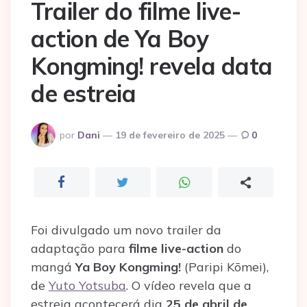
Trailer do filme live-
action de Ya Boy
Kongming! revela data
de estreia
Postado
por
Dani
19 de fevereiro de 2025
0
por
Foi divulgado um novo trailer da
adaptação para
filme live-action
do
mangá
Ya Boy Kongming!
(Paripi Kōmei),
de
Yuto Yotsuba
. O vídeo revela que a
estreia acontecerá dia
25 de abril de