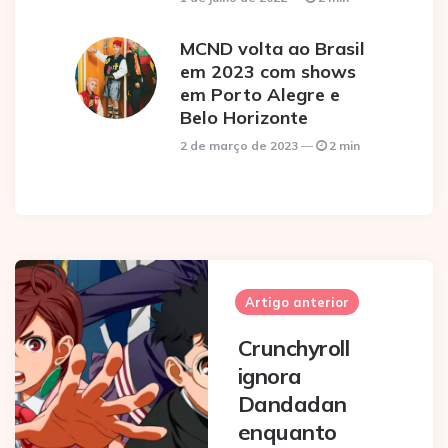
MCND volta ao Brasil
em 2023 com shows
em Porto Alegre e
Belo Horizonte
2 de março de 2023
2 min
Post
navigation
Artigo anterior
Crunchyroll
ignora
Dandadan
enquanto