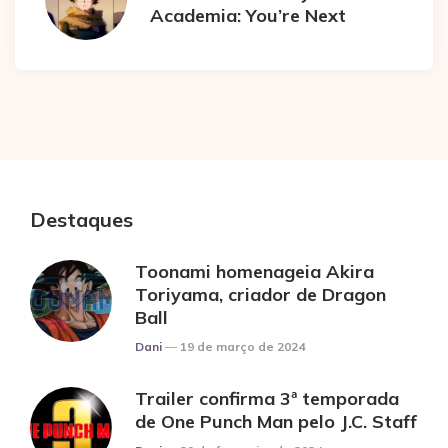
Academia: You’re Next
Destaques
Toonami homenageia Akira
Toriyama, criador de Dragon
Ball
Posted
Dani
19 de março de 2024
Trailer confirma 3ª temporada
de One Punch Man pelo J.C. Staff
Posted