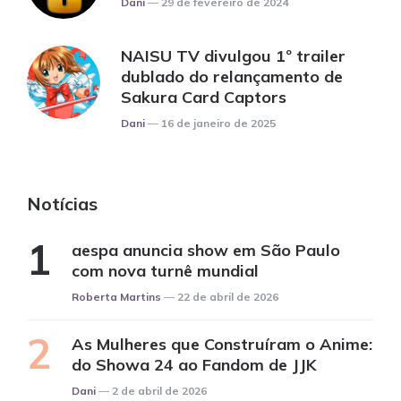
Dani
29 de fevereiro de 2024
NAISU TV divulgou 1º trailer
dublado do relançamento de
Sakura Card Captors
Posted
Dani
16 de janeiro de 2025
Notícias
aespa anuncia show em São Paulo
com nova turnê mundial
Posted
Roberta Martins
22 de abril de 2026
As Mulheres que Construíram o Anime:
do Showa 24 ao Fandom de JJK
Posted
Dani
2 de abril de 2026