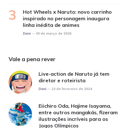
Hot Wheels x Naruto: novo carrinho
inspirado no personagem inaugura
linha inédita de animes
Posted
Dani
30 de março de 2026
Vale a pena rever
Live-action de Naruto já tem
diretor e roteirista
Posted
Dani
23 de fevereiro de 2024
Eiichiro Oda, Hajime Isayama,
entre outros mangakás, fizeram
ilustrações incríveis para os
Jogos Olímpicos