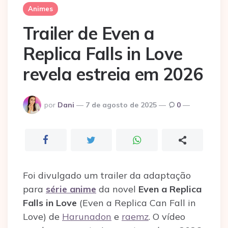
Animes
Trailer de Even a
Replica Falls in Love
revela estreia em 2026
Postado
por
Dani
7 de agosto de 2025
0
por
Foi divulgado um trailer da adaptação
para
série anime
da novel
Even a Replica
Falls in Love
(Even a Replica Can Fall in
Love) de
Harunadon
e
raemz
. O vídeo