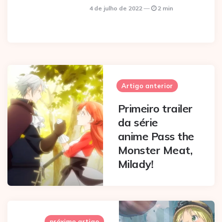
4 de julho de 2022
2 min
Post
navigation
Artigo anterior
Primeiro trailer
da série
anime Pass the
Monster Meat,
Milady!
próximo artigo