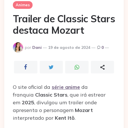
Animes
Trailer de Classic Stars
destaca Mozart
Postado
por
Dani
19 de agosto de 2024
0
por
O site oficial da
série anime
da
franquia
Classic Stars
, que irá estrear
em
2025
, divulgou um trailer onde
apresenta o personagem
Mozart
interpretado por
Kent Itō
.