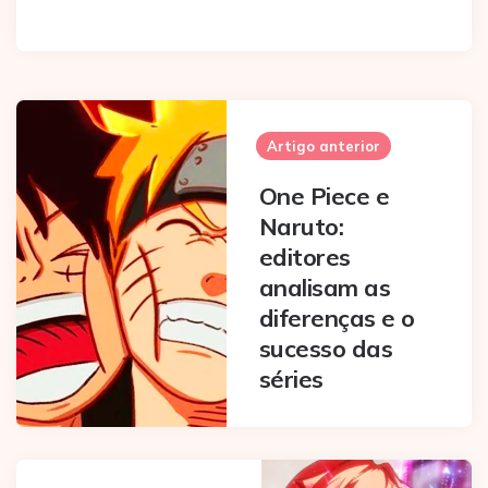
Post
navigation
Artigo anterior
One Piece e
Naruto:
editores
analisam as
diferenças e o
sucesso das
séries