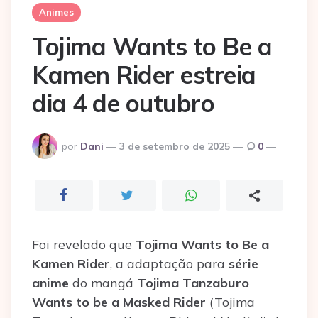
Animes
Tojima Wants to Be a
Kamen Rider estreia
dia 4 de outubro
Postado
por
Dani
3 de setembro de 2025
0
por
Foi revelado que
Tojima Wants to Be a
Kamen Rider
, a adaptação para
série
anime
do mangá
Tojima Tanzaburo
Wants to be a Masked Rider
(Tojima