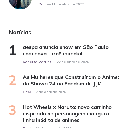
Posted
Dani
11 de abril de 2022
Notícias
aespa anuncia show em São Paulo
com nova turnê mundial
Posted
Roberta Martins
22 de abril de 2026
As Mulheres que Construíram o Anime:
do Showa 24 ao Fandom de JJK
Posted
Dani
2 de abril de 2026
Hot Wheels x Naruto: novo carrinho
inspirado no personagem inaugura
linha inédita de animes
Posted