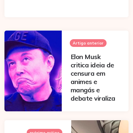
Post
navigation
Artigo anterior
Elon Musk
critica ideia de
censura em
animes e
mangás e
debate viraliza
próximo artigo