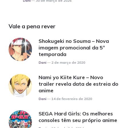
Dani
30 de março de 2026
Vale a pena rever
Shokugeki no Souma – Nova
imagem promocional da 5º
temporada
Posted
Dani
2 de março de 2020
Nami yo Kiite Kure – Novo
trailer revela data de estreia do
anime
Posted
Dani
14 de fevereiro de 2020
SEGA Hard Girls: Os melhores
consoles têm seu próprio anime
Posted