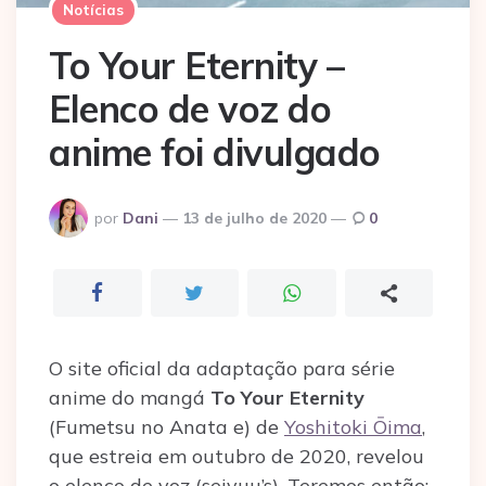
Notícias
To Your Eternity –
Elenco de voz do
anime foi divulgado
Postado
por
Dani
13 de julho de 2020
0
por
O site oficial da adaptação para série
anime do mangá
To Your Eternity
(Fumetsu no Anata e) de
Yoshitoki Ōima
,
que estreia em outubro de 2020, revelou
o elenco de voz (seiyuu’s). Teremos então: