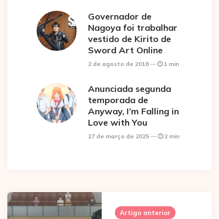
Governador de
Nagoya foi trabalhar
vestido de Kirito de
Sword Art Online
2 de agosto de 2018
1 min
Anunciada segunda
temporada de
Anyway, I’m Falling in
Love with You
27 de março de 2025
2 min
Post
navigation
Artigo anterior