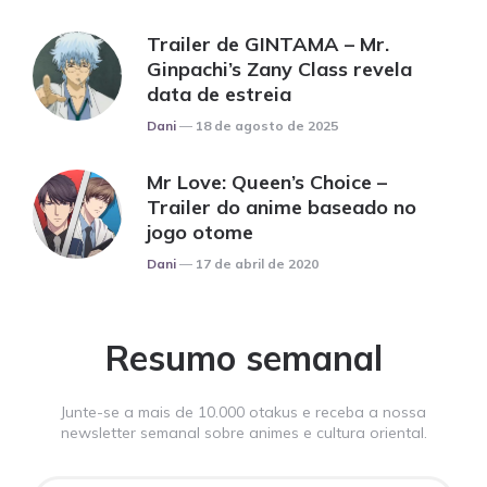
Trailer de GINTAMA – Mr.
Ginpachi’s Zany Class revela
data de estreia
Posted
Dani
18 de agosto de 2025
Mr Love: Queen’s Choice –
Trailer do anime baseado no
jogo otome
Posted
Dani
17 de abril de 2020
Resumo semanal
Junte-se a mais de 10.000 otakus e receba a nossa
newsletter semanal sobre animes e cultura oriental.