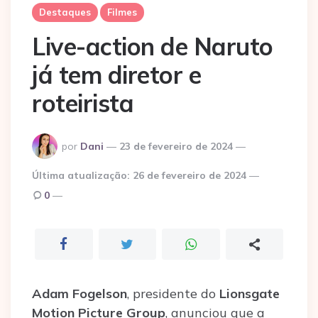
Destaques
Filmes
Live-action de Naruto
já tem diretor e
roteirista
Postado
por
Dani
23 de fevereiro de 2024
por
Última atualização:
26 de fevereiro de 2024
0
Adam Fogelson
, presidente do
Lionsgate
Motion Picture Group
, anunciou que a