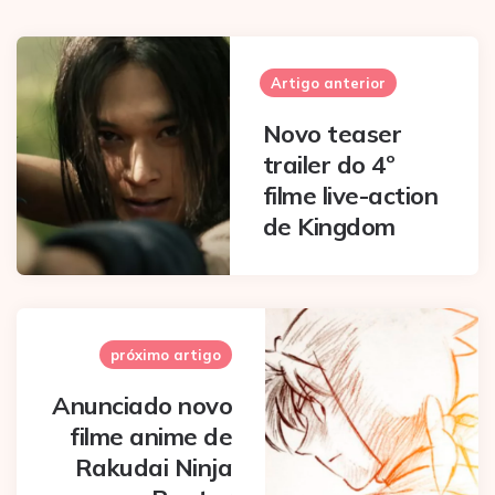
Post
navigation
Artigo anterior
Novo teaser
trailer do 4º
filme live-action
de Kingdom
próximo artigo
Anunciado novo
filme anime de
Rakudai Ninja