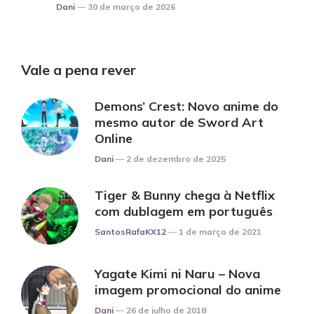
Posted
Dani
30 de março de 2026
Vale a pena rever
Demons’ Crest: Novo anime do
mesmo autor de Sword Art
Online
Posted
Dani
2 de dezembro de 2025
Tiger & Bunny chega à Netflix
com dublagem em português
Posted
SantosRafaKX12
1 de março de 2021
Yagate Kimi ni Naru – Nova
imagem promocional do anime
Posted
Dani
26 de julho de 2018