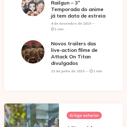
Railgun – 3º
Temporada do anime
já tem data de estreia
4 de novembro de 2019
1 min
Novos trailers das
live-action filme de
Attack On Titan
divulgados
23 de junho de 2015
1 min
Post
navigation
Artigo anterior