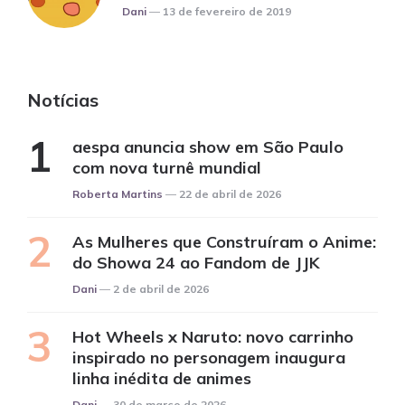
Posted
Dani
13 de fevereiro de 2019
Notícias
aespa anuncia show em São Paulo
com nova turnê mundial
Posted
Roberta Martins
22 de abril de 2026
As Mulheres que Construíram o Anime:
do Showa 24 ao Fandom de JJK
Posted
Dani
2 de abril de 2026
Hot Wheels x Naruto: novo carrinho
inspirado no personagem inaugura
linha inédita de animes
Posted
Dani
30 de março de 2026