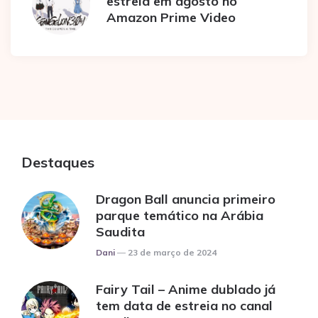
estreia em agosto no
Amazon Prime Video
Destaques
Dragon Ball anuncia primeiro
parque temático na Arábia
Saudita
Posted
Dani
23 de março de 2024
Fairy Tail – Anime dublado já
tem data de estreia no canal