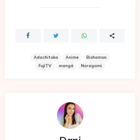
Adachitoka
Anime
Bishamon
FujiTV
mangá
Noragami