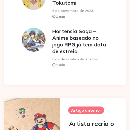
Tokutomi
6 de novembro de 2023
1 min
Hortensia Saga –
Anime baseado no
jogo RPG já tem data
de estreia
6 de dezembro de 2020
1 min
Post
navigation
Artigo anterior
Artista recria o