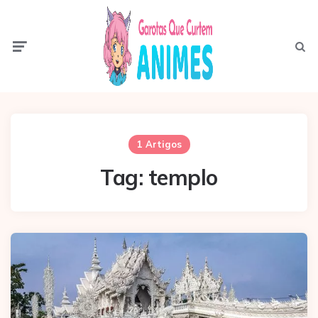
Menu
Pesqui
1 Artigos
Tag:
templo