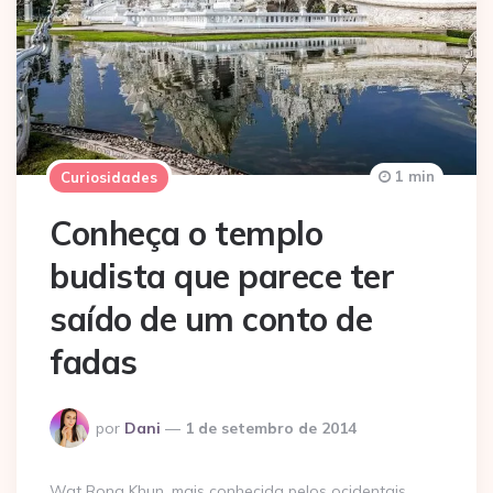
1 min
Curiosidades
Conheça o templo
budista que parece ter
saído de um conto de
fadas
Postado
por
Dani
1 de setembro de 2014
por
Wat Rong Khun, mais conhecida pelos ocidentais