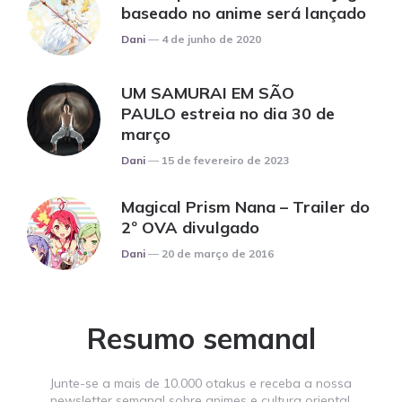
baseado no anime será lançado
Posted
Dani
4 de junho de 2020
UM SAMURAI EM SÃO
PAULO estreia no dia 30 de
março
Posted
Dani
15 de fevereiro de 2023
Magical Prism Nana – Trailer do
2º OVA divulgado
Posted
Dani
20 de março de 2016
Resumo semanal
Junte-se a mais de 10.000 otakus e receba a nossa
newsletter semanal sobre animes e cultura oriental.