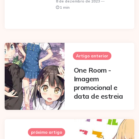
8 de dezembro de 2023
1 min
Post
navigation
Artigo anterior
One Room -
Imagem
promocional e
data de estreia
próximo artigo