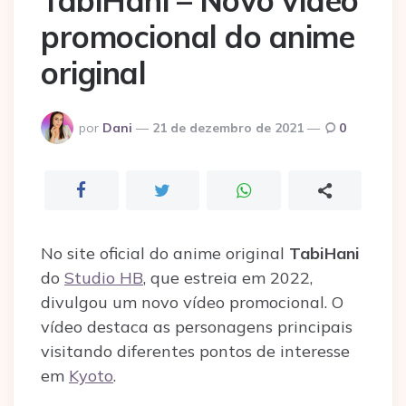
TabiHani – Novo vídeo
promocional do anime
original
Postado
por
Dani
21 de dezembro de 2021
0
por
No site oficial do anime original
TabiHani
do
Studio HB
, que estreia em 2022,
divulgou um novo vídeo promocional. O
vídeo destaca as personagens principais
visitando diferentes pontos de interesse
em
Kyoto
.