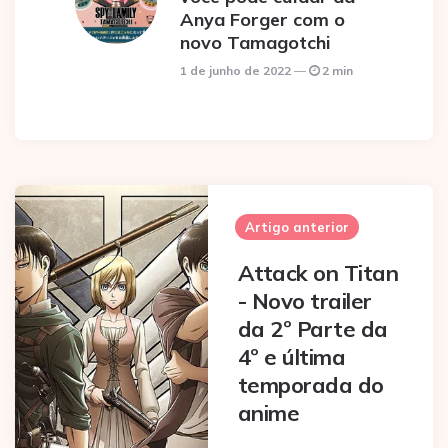
Anya Forger com o
novo Tamagotchi
1 de junho de 2022
2 min
Post
navigation
Artigo anterior
Attack on Titan
- Novo trailer
da 2º Parte da
4º e última
temporada do
anime