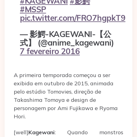
#KAGEWANI
#影鰐
#MSSP
pic.twitter.com/FRO7hgpkT9
— 影鰐-KAGEWANI-【公
式】 (@anime_kagewani)
7 fevereiro 2016
A primeira temporada começou a ser
exibida em outubro de 2015, animada
pelo estúdio Tomovies, direção de
Takashima Tomoya e design de
personagem por Ami Fujikawa e Ryoma
Hori.
[well]
Kagewani
: Quando monstros