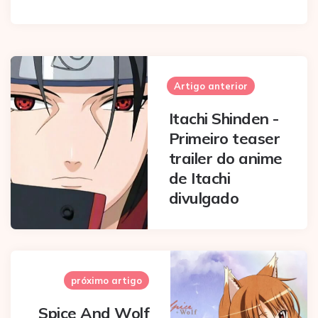
Post
navigation
Artigo anterior
Itachi Shinden -
Primeiro teaser
trailer do anime
de Itachi
divulgado
próximo artigo
Spice And Wolf