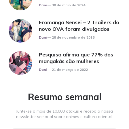
Posted
Dani
30 de maio de 2024
Eromanga Sensei – 2 Trailers do
novo OVA foram divulgados
Posted
Dani
28 de novembro de 2018
Pesquisa afirma que 77% dos
mangakás são mulheres
Posted
Dani
21 de março de 2022
Resumo semanal
Junte-se a mais de 10.000 otakus e receba a nossa
newsletter semanal sobre animes e cultura oriental.