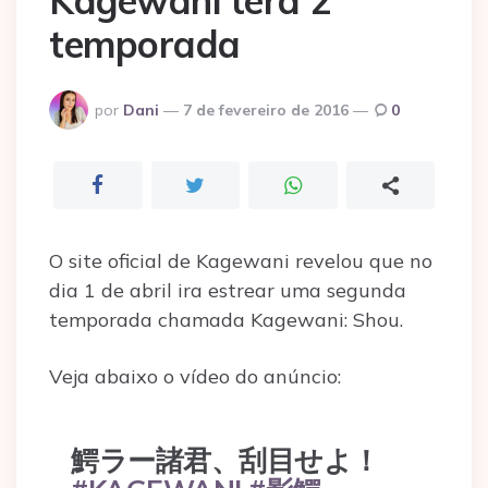
Kagewani terá 2°
temporada
Postado
por
Dani
7 de fevereiro de 2016
0
por
O site oficial de Kagewani revelou que no
dia 1 de abril ira estrear uma segunda
temporada chamada Kagewani: Shou.
Veja abaixo o vídeo do anúncio:
鰐ラー諸君、刮目せよ！