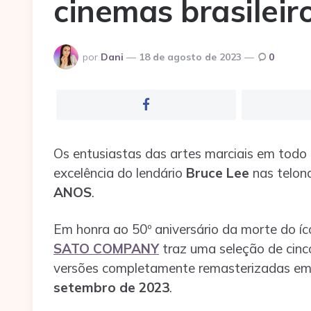
cinemas brasileir
Postado
por
Dani
18 de agosto de 2023
0
por
Os entusiastas das artes marciais em todo 
excelência do lendário
Bruce Lee
nas telon
ANOS
.
Em honra ao 50º aniversário da morte do íc
SATO COMPANY
traz uma seleção de cinco
versões completamente remasterizadas em 4
setembro de 2023
.