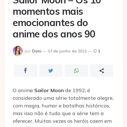
momentos mais
emocionantes do
anime dos anos 90
Postado
por
Dani
17 de junho de 2021
1
por
O anime
Sailor Moon
de 1992, é
considerado uma série totalmente alegre,
com magia, humor e batalhas históricas,
mas isso não é tudo que a série tem a
oferecer. Muitas vezes os heróis caem em