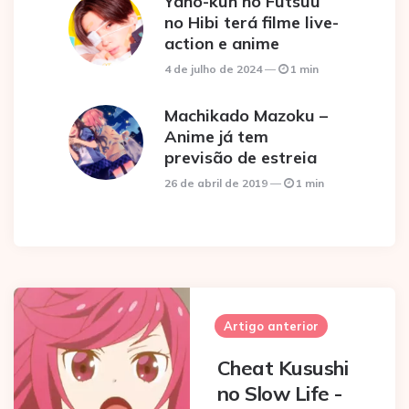
Yano-kun no Futsuu
no Hibi terá filme live-
action e anime
4 de julho de 2024
1 min
Machikado Mazoku –
Anime já tem
previsão de estreia
26 de abril de 2019
1 min
Post
navigation
Artigo anterior
Cheat Kusushi
no Slow Life -