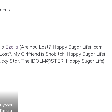
gens:
dio
Ezo’la
(Are You Lost?, Happy Sugar Life), com
t?, My Girlfriend is Shobitch, Happy Sugar Life),
 Lucky Star, The IDOLM@STER, Happy Sugar Life)
.
Ryohei
Kimura