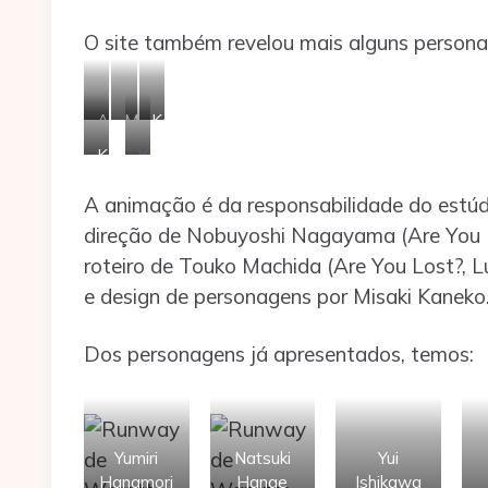
O site também revelou mais alguns persona
Ayaka
Mayumi
Keiko
Fukuhara
Asano
Han
Kōhei
Yui
como
como
como
Amasaki
Makino
Kaoru
Mai
Yōko
A animação é da responsabilidade do estú
como
como
Kizaki
Ayano
Takaoka
Ryūnosuke
Seira
direção de Nobuyoshi Nagayama (Are You Los
Eda
roteiro de Touko Machida (Are You Lost?,
e design de personagens por Misaki Kaneko
Dos personagens já apresentados, temos:
Yumiri
Natsuki
Yui
Hanamori
Hanae
Ishikawa