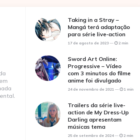
Taking in a Stray –
Mangá terá adaptação
para série live-action
17 de agosto de 2023
2 min
Sword Art Online:
Progressive – Vídeo
 da
com 3 minutos do filme
anime foi divulgado
 em
nada
24 de novembro de 2021
1 min
ental.
Trailers da série live-
action de My Dress-Up
Darling apresentam
músicas tema
25 de setembro de 2024
2 min