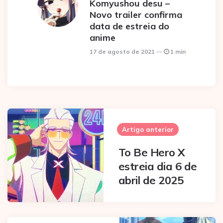
Komyushou desu –
Novo trailer confirma
data de estreia do
anime
17 de agosto de 2021
1 min
Post
navigation
Artigo anterior
To Be Hero X
estreia dia 6 de
abril de 2025