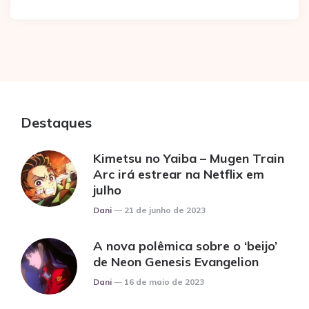
Destaques
Kimetsu no Yaiba – Mugen Train
Arc irá estrear na Netflix em
julho
Posted
Dani
21 de junho de 2023
A nova polêmica sobre o ‘beijo’
de Neon Genesis Evangelion
Posted
Dani
16 de maio de 2023