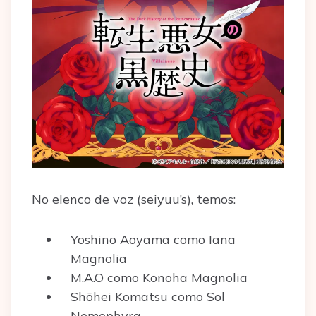
No elenco de voz (seiyuu’s), temos:
Yoshino Aoyama como Iana
Magnolia
M.A.O como Konoha Magnolia
Shōhei Komatsu como Sol
Nemophyra