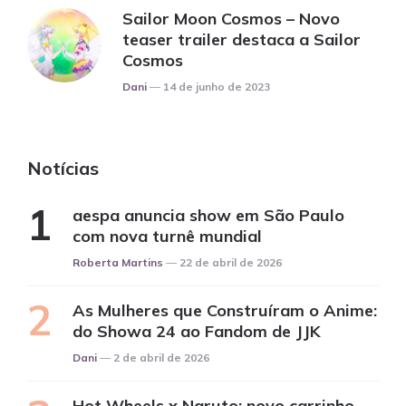
Sailor Moon Cosmos – Novo
teaser trailer destaca a Sailor
Cosmos
Posted
Dani
14 de junho de 2023
Notícias
aespa anuncia show em São Paulo
com nova turnê mundial
Posted
Roberta Martins
22 de abril de 2026
As Mulheres que Construíram o Anime:
do Showa 24 ao Fandom de JJK
Posted
Dani
2 de abril de 2026
Hot Wheels x Naruto: novo carrinho