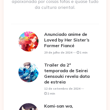
apaixonada por coisas fofas e quase tudo
da cultura oriental.
Anunciado anime de
Loved by Her Sister’s
Former Fiancé
29 de julho de 2024
1 min
Trailer da 2ª
temporada de Seirei
Gensouki revela data
de estreia
12 de setembro de 2024
2 min
Komi-san wa,