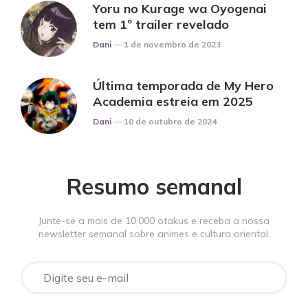
Yoru no Kurage wa Oyogenai
tem 1º trailer revelado
Posted
Dani
1 de novembro de 2023
Última temporada de My Hero
Academia estreia em 2025
Posted
Dani
10 de outubro de 2024
Resumo semanal
Junte-se a mais de 10.000 otakus e receba a nossa
newsletter semanal sobre animes e cultura oriental.