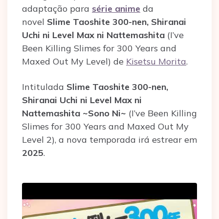
adaptação para
série anime
da
novel
Slime Taoshite 300-nen, Shiranai
Uchi ni Level Max ni Nattemashita
(I’ve
Been Killing Slimes for 300 Years and
Maxed Out My Level) de
Kisetsu Morita
.
Intitulada
Slime Taoshite 300-nen,
Shiranai Uchi ni Level Max ni
Nattemashita ~Sono Ni~
(I’ve Been Killing
Slimes for 300 Years and Maxed Out My
Level 2), a nova temporada irá estrear em
2025
.