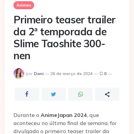
Animes
Primeiro teaser trailer
da 2ª temporada de
Slime Taoshite 300-
nen
Postado
por
Dani
26 de março de 2024
0
por
Durante o
AnimeJapan 2024
, que
aconteceu no último final de semana, foi
divulgado o primeiro teaser trailer da