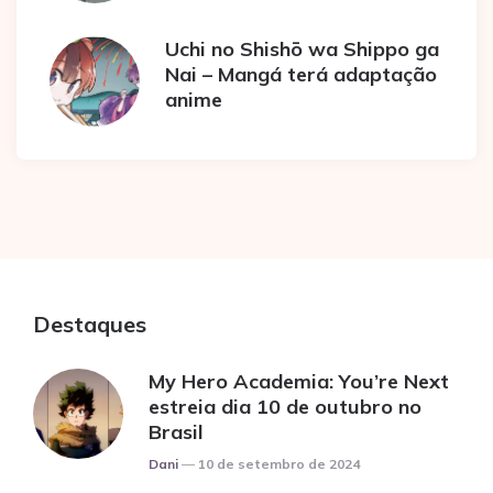
Uchi no Shishō wa Shippo ga
Nai – Mangá terá adaptação
anime
Destaques
My Hero Academia: You’re Next
estreia dia 10 de outubro no
Brasil
Posted
Dani
10 de setembro de 2024