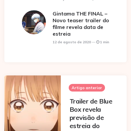
Gintama THE FINAL –
Novo teaser trailer do
filme revela data de
estreia
12 de agosto de 2020
1 min
Post
navigation
Artigo anterior
Trailer de Blue
Box revela
previsão de
estreia do