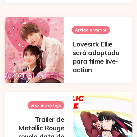
Post
navigation
Artigo anterior
Lovesick Ellie
será adaptado
para filme live-
action
próximo artigo
Trailer de
Metallic Rouge
revela data de