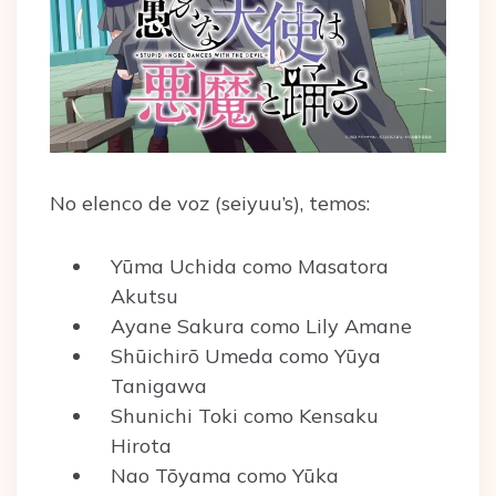
No elenco de voz (seiyuu’s), temos:
Yūma Uchida como Masatora
Akutsu
Ayane Sakura como Lily Amane
Shūichirō Umeda como Yūya
Tanigawa
Shunichi Toki como Kensaku
Hirota
Nao Tōyama como Yūka