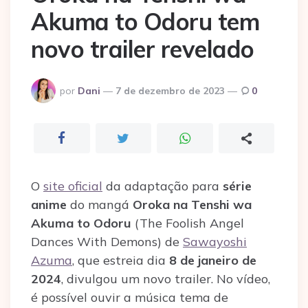
Akuma to Odoru tem
novo trailer revelado
Postado
por
Dani
7 de dezembro de 2023
0
por
O
site oficial
da adaptação para
série
anime
do mangá
Oroka na Tenshi wa
Akuma to Odoru
(The Foolish Angel
Dances With Demons) de
Sawayoshi
Azuma
, que estreia dia
8 de janeiro de
2024
, divulgou um novo trailer. No vídeo,
é possível ouvir a música tema de