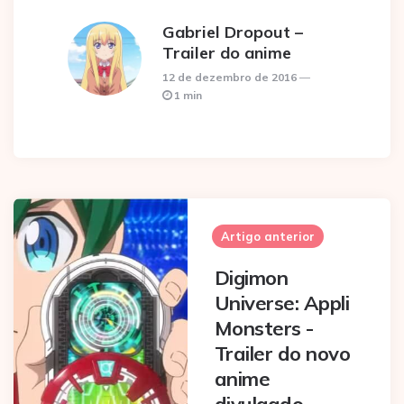
Gabriel Dropout –
Trailer do anime
12 de dezembro de 2016
1 min
Post
navigation
Artigo anterior
Digimon
Universe: Appli
Monsters -
Trailer do novo
anime