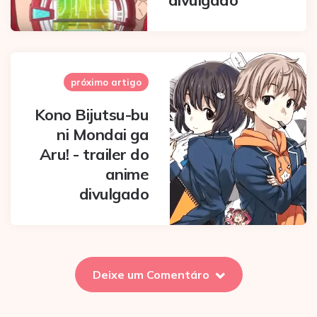
divulgado
próximo artigo
Kono Bijutsu-bu
ni Mondai ga
Aru! - trailer do
anime
divulgado
Deixe um Comentáro