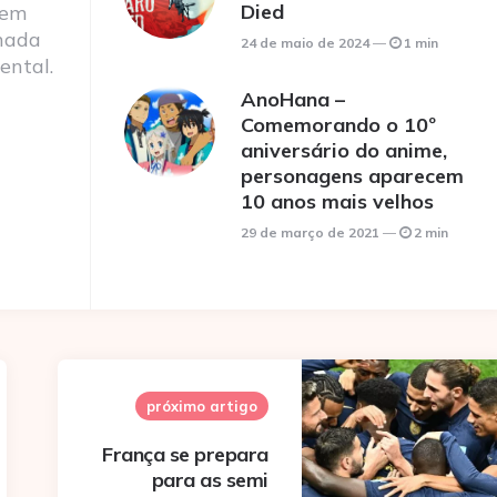
Died
 em
nada
24 de maio de 2024
1 min
ental.
AnoHana –
Comemorando o 10º
aniversário do anime,
personagens aparecem
10 anos mais velhos
29 de março de 2021
2 min
próximo artigo
França se prepara
para as semi