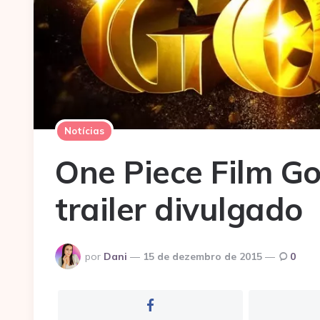
Notícias
One Piece Film Go
trailer divulgado
Postado
por
Dani
15 de dezembro de 2015
0
por