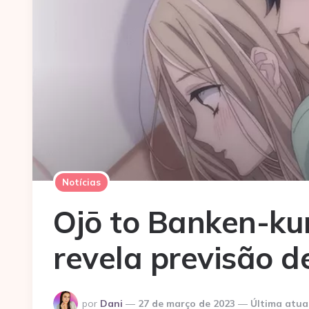
Notícias
Ojō to Banken-kun
revela previsão d
Postado
por
Dani
27 de março de 2023
Última atua