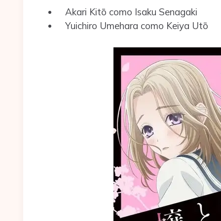
Akari Kitō como Isaku Senagaki
Yuichiro Umehara como Keiya Utō