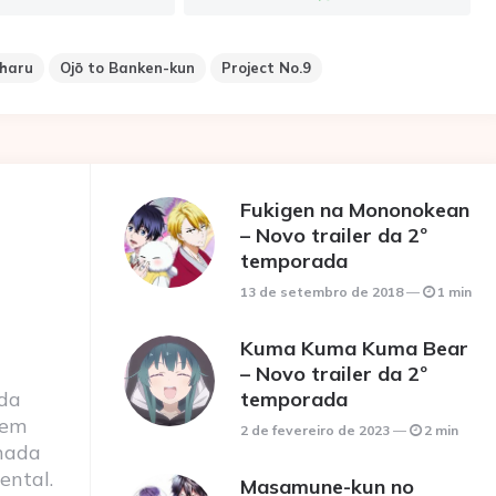
haru
Ojō to Banken-kun
Project No.9
Fukigen na Mononokean
– Novo trailer da 2º
temporada
13 de setembro de 2018
1 min
Kuma Kuma Kuma Bear
– Novo trailer da 2º
 da
temporada
 em
2 de fevereiro de 2023
2 min
nada
ental.
Masamune-kun no