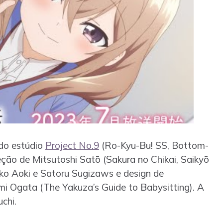
do estúdio
Project No.9
(Ro-Kyu-Bu! SS, Bottom-
eção de Mitsutoshi Satō (Sakura no Chikai, Saikyō
suko Aoki e Satoru Sugizaws e design de
i Ogata (The Yakuza’s Guide to Babysitting). A
chi.