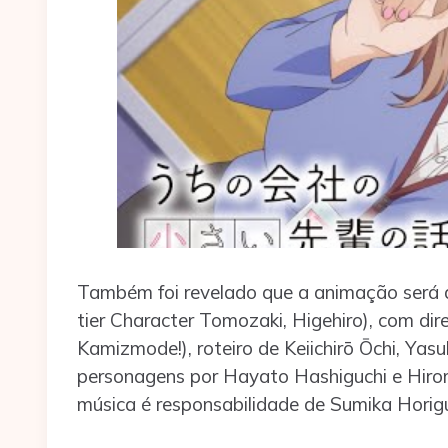
Também foi revelado que a animação será 
tier Character Tomozaki, Higehiro), com dir
Kamizmode!), roteiro de Keiichirō Ōchi, Ya
personagens por Hayato Hashiguchi e Hirom
música é responsabilidade de Sumika Horigu