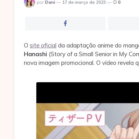
Postado
por
Dani
17 de março de 2023
0
por
O
site oficial
da adaptação anime do man
Hanashi
(Story of a Small Senior in My C
nova imagem promocional. O vídeo revela qu