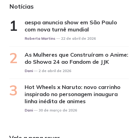
Notícias
aespa anuncia show em São Paulo
com nova turnê mundial
Posted
Roberta Martins
22 de abril de 2026
As Mulheres que Construíram o Anime:
do Showa 24 ao Fandom de JJK
Posted
Dani
2 de abril de 2026
Hot Wheels x Naruto: novo carrinho
inspirado no personagem inaugura
linha inédita de animes
Posted
Dani
30 de março de 2026
Vale a pena rever