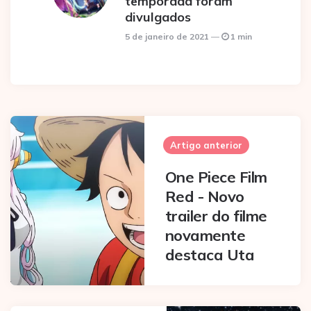
temporada foram
divulgados
5 de janeiro de 2021
1 min
Post
navigation
Artigo anterior
One Piece Film
Red - Novo
trailer do filme
novamente
destaca Uta