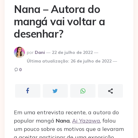
Nana – Autora do
mangá vai voltar a
desenhar?
Postado
por
Dani
22 de julho de 2022
por
Última atualização:
26 de julho de 2022
0
Em uma entrevista recente, a autora do
popular mangá
Nana
,
Ai Yazawa
, falou
um pouco sobre os motivos que a levaram
a aceitar participar de uma exposição