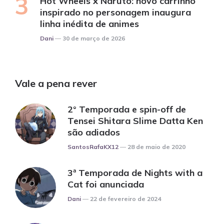
Hot Wheels x Naruto: novo carrinho
inspirado no personagem inaugura
linha inédita de animes
Posted
Dani
30 de março de 2026
Vale a pena rever
2° Temporada e spin-off de
Tensei Shitara Slime Datta Ken
são adiados
Posted
SantosRafaKX12
28 de maio de 2020
3ª Temporada de Nights with a
Cat foi anunciada
Posted
Dani
22 de fevereiro de 2024