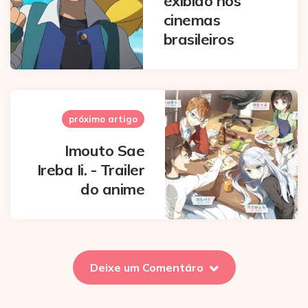
exibido nos
cinemas
brasileiros
próximo artigo
Imouto Sae
Ireba Ii. - Trailer
do anime
Deixe um Comentáro