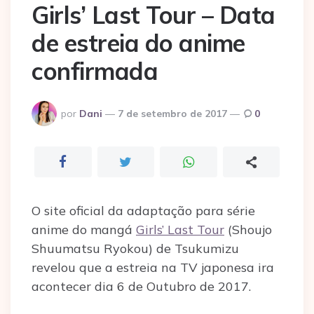
Girls’ Last Tour – Data
de estreia do anime
confirmada
Postado
por
Dani
7 de setembro de 2017
0
por
O site oficial da adaptação para série
anime do mangá
Girls’ Last Tour
(Shoujo
Shuumatsu Ryokou) de Tsukumizu
revelou que a estreia na TV japonesa ira
acontecer dia 6 de Outubro de 2017.