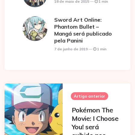
18 de maio de 2015
1 min
Sword Art Online:
Phantom Bullet –
Mangá será publicado
pela Panini
7 de junho de 2019
1 min
Post
navigation
Artigo anterior
Pokémon The
Movie: I Choose
You! será