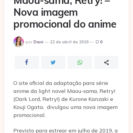
Maou-sama, Retry! –
Nova imagem
promocional do anime
Postado
por
Dani
22 de abril de 2019
0
por
O site oficial da adaptação para série
anime da light novel Maou-sama, Retry!
(Dark Lord, Retry!) de Kurone Kanzaki e
Kouji Ogata, divulgou uma nova imagem
promocional.
Previsto para estrear em julho de 2019, a