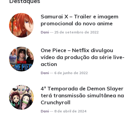
Destaques
Samurai X – Trailer e imagem
promocional do novo anime
Posted
Dani
25 de setembro de 2022
One Piece – Netflix divulgou
vídeo da produção da série live-
action
Posted
Dani
6 de junho de 2022
4ª Temporada de Demon Slayer
terá transmissão simultânea na
Crunchyroll
Posted
Dani
8 de abril de 2024