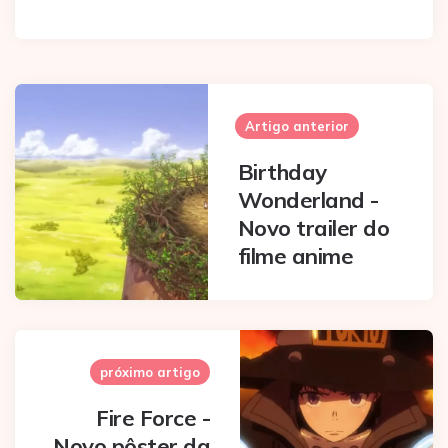
Post
navigation
Artigo anterior
Birthday
Wonderland -
Novo trailer do
filme anime
próximo artigo
Fire Force -
Novo pôster da