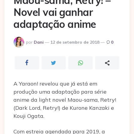
Maou-sama, Retry! –
Novel vai ganhar
adaptação anime
Postado
por
Dani
12 de setembro de 2018
0
por
A Yaraon! revelou que já está em
produção uma adaptação para série
anime da light novel Maou-sama, Retry!
(Dark Lord, Retry!) de Kurone Kanzaki e
Kouji Ogata.
Com estreia agendada para 2019, a