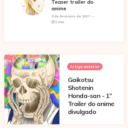
Teaser trailer do
anime
9 de fevereiro de 2017
1 min
Post
navigation
Artigo anterior
Gaikotsu
Shotenin
Honda-san - 1º
Trailer do anime
divulgado