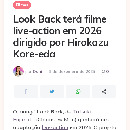
Filmes
Look Back terá filme
live-action em 2026
dirigido por Hirokazu
Kore-eda
Postado
por
Dani
3 de dezembro de 2025
0
por
O mangá
Look Back
, de
Tatsuki
Fujimoto
(Chainsaw Man) ganhará uma
adaptação
live-action
em 2026
. O projeto