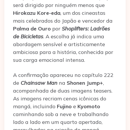
será dirigido por ninguém menos que
Hirokazu Kore-eda
, um dos cineastas
mais celebrados do Japão e vencedor da
Palma de Ouro
por
Shoplifters: Ladrões
de Bicicletas
. A escolha já indica uma
abordagem sensível e artisticamente
ambiciosa para a história, conhecida por
sua carga emocional intensa.
A confirmação apareceu no capítulo 222
de
Chainsaw Man
na
Shonen Jump+
,
acompanhada de duas imagens teasers.
As imagens recriam cenas icônicas do
mangá, incluindo
Fujino
e
Kyomoto
caminhando sob a neve e trabalhando
lado a lado em um quarto apertado,
mergulhadas na criação de mangá.