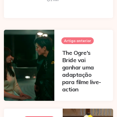
Post
navigation
Artigo anterior
The Ogre's
Bride vai
ganhar uma
adaptação
para filme live-
action