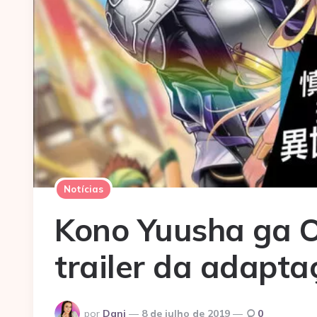
Notícias
Kono Yuusha ga 
trailer da adapt
Postado
por
Dani
8 de julho de 2019
0