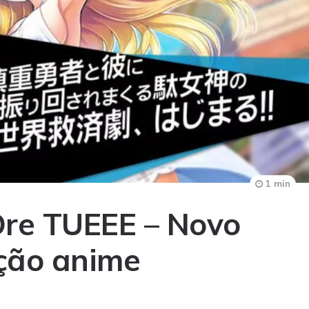
1 min
Ore TUEEE – Novo
ação anime