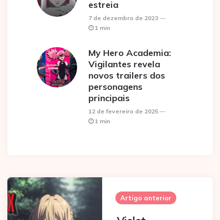
estreia
7 de dezembro de 2023
1 min
My Hero Academia:
Vigilantes revela
novos trailers dos
personagens
principais
12 de fevereiro de 2025
1 min
Post
navigation
Artigo anterior