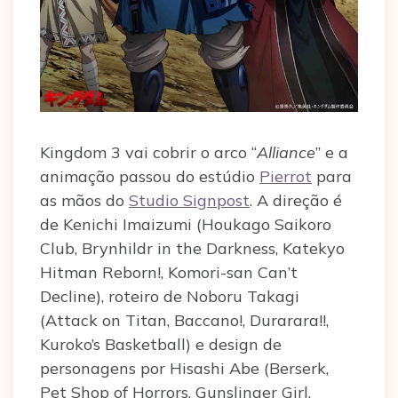
Kingdom 3 vai cobrir o arco “
Alliance
” e a
animação passou do estúdio
Pierrot
para
as mãos do
Studio Signpost
. A direção é
de Kenichi Imaizumi (Houkago Saikoro
Club, Brynhildr in the Darkness, Katekyo
Hitman Reborn!, Komori-san Can’t
Decline), roteiro de Noboru Takagi
(Attack on Titan, Baccano!, Durarara!!,
Kuroko’s Basketball) e design de
personagens por Hisashi Abe (Berserk,
Pet Shop of Horrors, Gunslinger Girl,