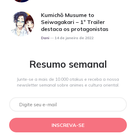
Kumichō Musume to
Seiwagakari – 1º Trailer
destaca os protagonistas
Posted
Dani
14 de janeiro de 2022
Resumo semanal
Junte-se a mais de 10.000 otakus e receba a nossa
newsletter semanal sobre animes e cultura oriental.