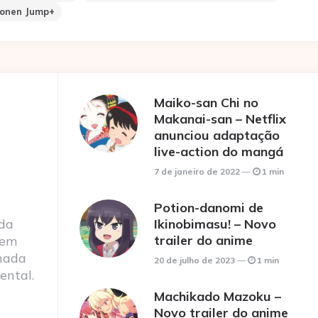
onen Jump+
Maiko-san Chi no
Makanai-san – Netflix
anunciou adaptação
live-action do mangá
7 de janeiro de 2022
1 min
Potion-danomi de
 da
Ikinobimasu! – Novo
trailer do anime
 em
nada
20 de julho de 2023
1 min
ental.
Machikado Mazoku –
Novo trailer do anime