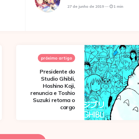
27 de junho de 2019
1 min
próximo artigo
Presidente do
Studio Ghibli,
Hoshino Koji,
renuncia e Toshio
Suzuki retoma o
cargo