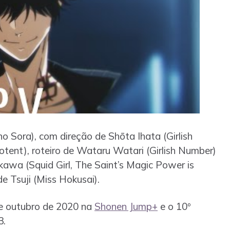
no Sora), com direção de Shōta Ihata (Girlish
tent), roteiro de Wataru Watari (Girlish Number)
awa (Squid Girl, The Saint’s Magic Power is
e Tsuji (Miss Hokusai).
e outubro de 2020 na
Shonen Jump+
e o 10º
3.