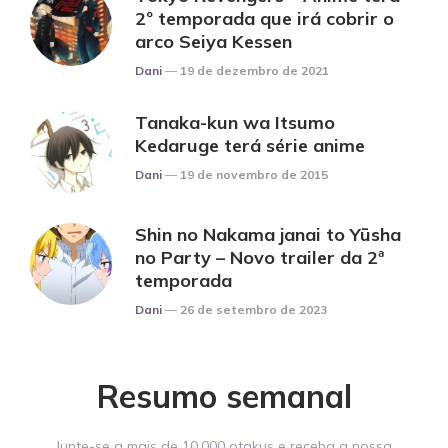
2º temporada que irá cobrir o
arco Seiya Kessen
Posted
Dani
19 de dezembro de 2021
Tanaka-kun wa Itsumo
Kedaruge terá série anime
Posted
Dani
19 de novembro de 2015
Shin no Nakama janai to Yūsha
no Party – Novo trailer da 2ª
temporada
Posted
Dani
26 de setembro de 2023
Resumo semanal
Junte-se a mais de 10.000 otakus e receba a nossa