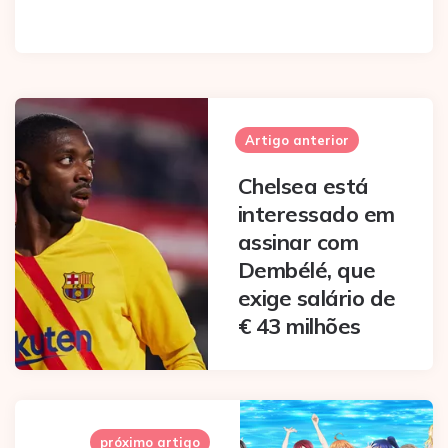
Post
navigation
Artigo anterior
Chelsea está
interessado em
assinar com
Dembélé, que
exige salário de
€ 43 milhões
próximo artigo