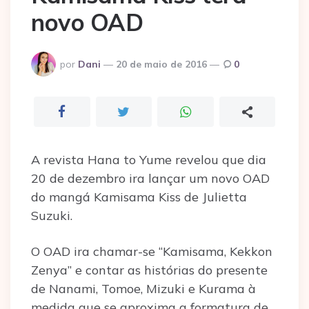
novo OAD
Postado
por
Dani
20 de maio de 2016
0
por
A revista Hana to Yume revelou que dia
20 de dezembro ira lançar um novo OAD
do mangá Kamisama Kiss de Julietta
Suzuki.
O OAD ira chamar-se “Kamisama, Kekkon
Zenya” e contar as histórias do presente
de Nanami, Tomoe, Mizuki e Kurama à
medida que se aproxima a formatura de