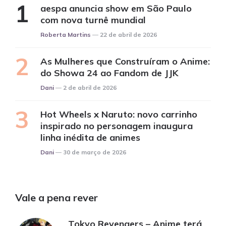
aespa anuncia show em São Paulo
com nova turnê mundial
Posted
Roberta Martins
22 de abril de 2026
As Mulheres que Construíram o Anime:
do Showa 24 ao Fandom de JJK
Posted
Dani
2 de abril de 2026
Hot Wheels x Naruto: novo carrinho
inspirado no personagem inaugura
linha inédita de animes
Posted
Dani
30 de março de 2026
Vale a pena rever
Tokyo Revengers – Anime terá