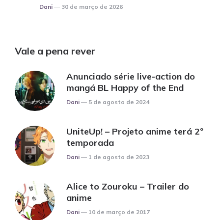
Posted
Dani
30 de março de 2026
Vale a pena rever
Anunciado série live-action do
mangá BL Happy of the End
Posted
Dani
5 de agosto de 2024
UniteUp! – Projeto anime terá 2º
temporada
Posted
Dani
1 de agosto de 2023
Alice to Zouroku – Trailer do
anime
Posted
Dani
10 de março de 2017