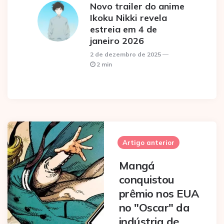
Novo trailer do anime
Ikoku Nikki revela
estreia em 4 de
janeiro 2026
2 de dezembro de 2025
2 min
Post
navigation
Artigo anterior
Mangá
conquistou
prêmio nos EUA
no "Oscar" da
indústria de