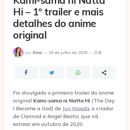
Kami-sama ni Natta
Hi – 1º trailer e mais
detalhes do anime
original
Postado
por
Dani
25 de julho de 2020
0
por
Foi divulgado o primeiro trailer do anime
original
Kami-sama ni Natta Hi
(The Day
I Became a God) de
Jun Maeda
, o criador
de Clannad e Angel Beats!, que irá
estrear em outubro de 2020.