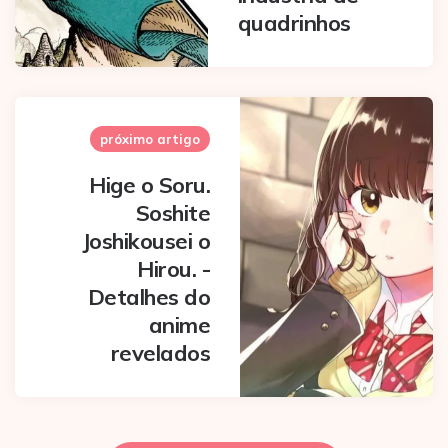
quadrinhos
próximo artigo
Hige o Soru.
Soshite
Joshikousei o
Hirou. -
Detalhes do
anime
revelados