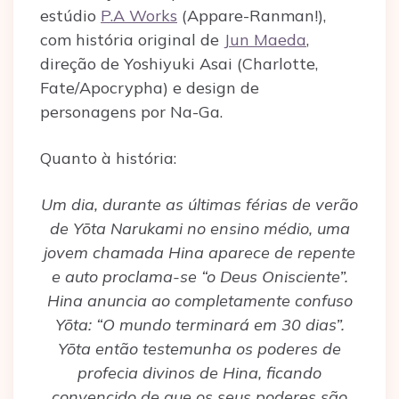
estúdio
P.A Works
(Appare-Ranman!),
com história original de
Jun Maeda
,
direção de Yoshiyuki Asai (Charlotte,
Fate/Apocrypha) e design de
personagens por Na-Ga.
Quanto à história:
Um dia, durante as últimas férias de verão
de Yōta Narukami no ensino médio, uma
jovem chamada Hina aparece de repente
e auto proclama-se “o Deus Onisciente”.
Hina anuncia ao completamente confuso
Yōta: “O mundo terminará em 30 dias”.
Yōta então testemunha os poderes de
profecia divinos de Hina, ficando
convencido de que os seus poderes são