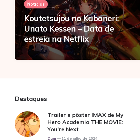
Notícias
Koutetsujou no Kabaneri:
Unato Kessen – Data de
estreia na Netflix
Destaques
Trailer e pôster IMAX de My
Hero Academia THE MOVIE:
You’re Next
Posted
Dani
11 de julho de 2024