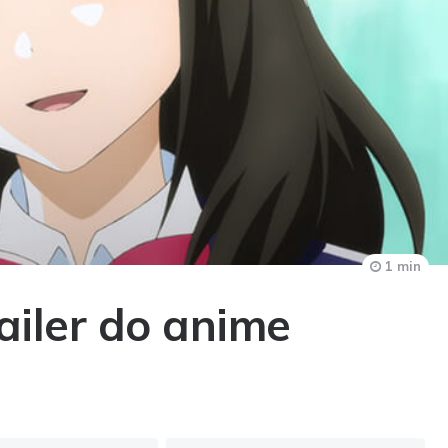
1 min
railer do anime