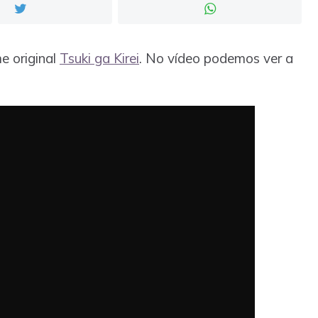
me original
Tsuki ga Kirei
. No vídeo podemos ver a