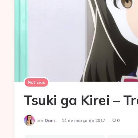
Notícias
Tsuki ga Kirei – T
Postado
por
Dani
14 de março de 2017
0
por