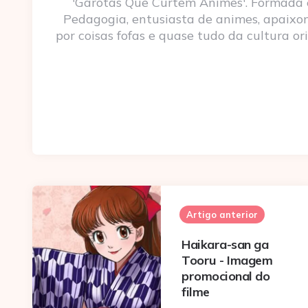
'Garotas Que Curtem Animes'. Formada
Pedagogia, entusiasta de animes, apaixo
por coisas fofas e quase tudo da cultura ori
Post
navigation
Artigo anterior
Haikara-san ga
Tooru - Imagem
promocional do
filme