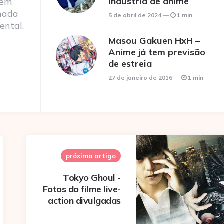
indústria de anime
 em
nada
5 de abril de 2024
1 min
ental.
Masou Gakuen HxH –
Anime já tem previsão
de estreia
27 de janeiro de 2016
1 min
próximo artigo
Tokyo Ghoul -
Fotos do filme live-
action divulgadas