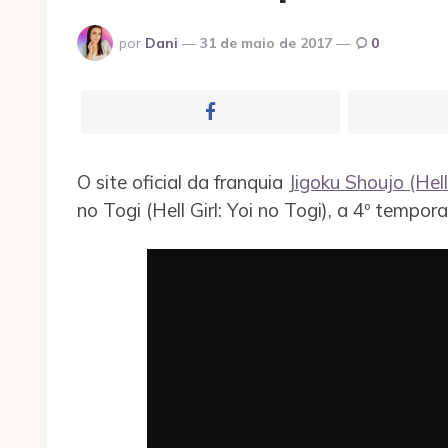
Postado
por
Dani
31 de maio de 2017
0
por
O site oficial da franquia
Jigoku Shoujo (Hell 
no Togi (Hell Girl: Yoi no Togi), a 4º tempo