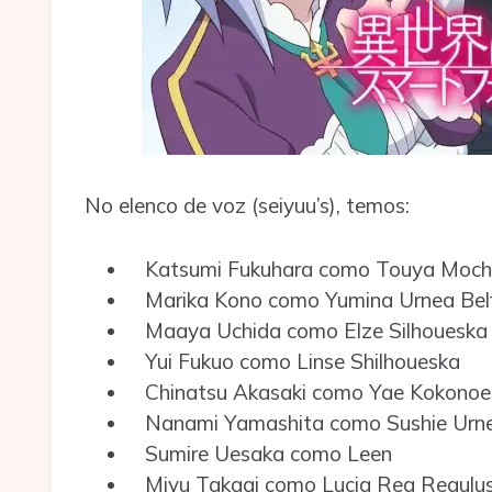
No elenco de voz (seiyuu’s), temos:
Katsumi Fukuhara como Touya Mochi
Marika Kono como Yumina Urnea Bel
Maaya Uchida como Elze Silhoueska
Yui Fukuo como Linse Shilhoueska
Chinatsu Akasaki como Yae Kokonoe
Nanami Yamashita como Sushie Urne
Sumire Uesaka como Leen
Miyu Takagi como Lucia Rea Regulu