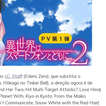
io
J.C. Staff
(Edens Zero), que substitui o
 Hōkago no Tinker Bell), a direção agora é de
nd Her Two-Hit Multi-Target Attacks?, Love Hina)
 Planet With, Kiyo in Kyoto: From the Maiko
an’t Communicate, Snow White with the Red Hair)