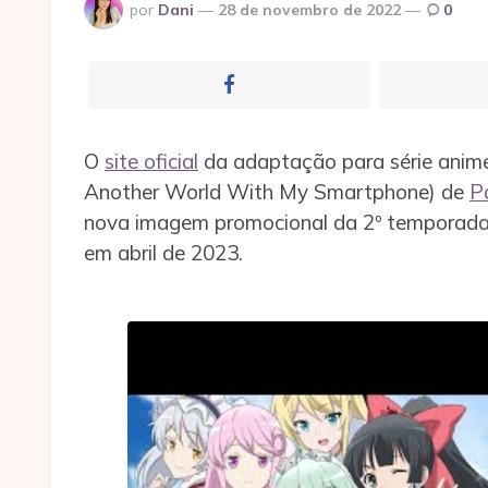
Postado
por
Dani
28 de novembro de 2022
0
por
O
site oficial
da adaptação para série anim
Another World With My Smartphone) de
P
nova imagem promocional da 2º temporada. 
em abril de 2023.