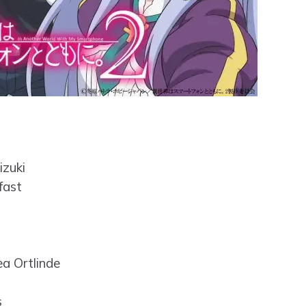
zuki
fast
a Ortlinde
s