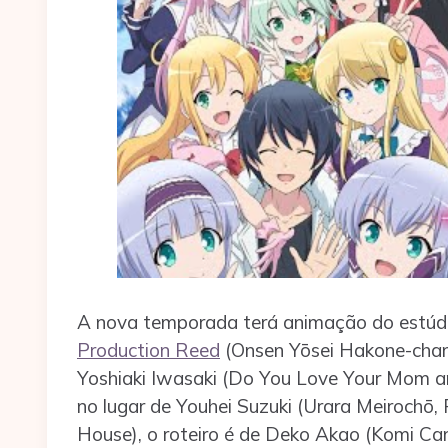
A nova temporada terá animação do estúd
Production Reed
(Onsen Yōsei Hakone-chan,
Yoshiaki Iwasaki (Do You Love Your Mom a
no lugar de Youhei Suzuki (Urara Meirochō,
House), o roteiro é de Deko Akao (Komi C