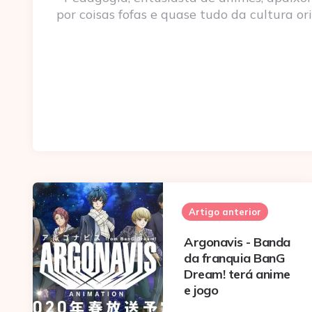
por coisas fofas e quase tudo da cultura ori
Post
navigation
Artigo anterior
Argonavis - Banda
da franquia BanG
Dream! terá anime
e jogo