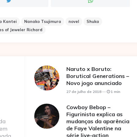
o Kantei
Nanako Tsujimura
novel
Shuka
es of Jeweler Richard
Naruto x Boruto:
Borutical Generations –
Novo jogo anunciado
27 de julho de 2018
1 min
Cowboy Bebop –
Figurinista explica as
 da
mudanças da aparência
de Faye Valentine na
 em
série live-action
nada