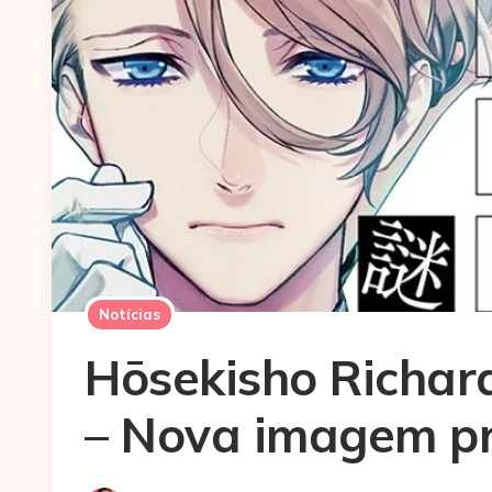
Notícias
Hōsekisho Richar
– Nova imagem p