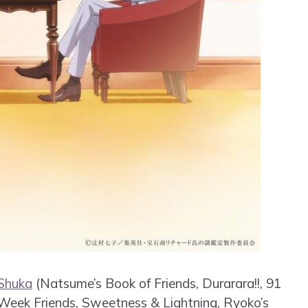
Shuka
(Natsume’s Book of Friends, Durarara!!, 91
Week Friends, Sweetness & Lightning, Ryoko’s