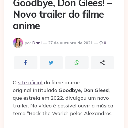
Goodbye, Don Glees! –
Novo trailer do filme
anime
Postado
por
Dani
27 de outubro de 2021
0
por
O
site oficial
do filme anime
original intitulado
Goodbye, Don Glees!
,
que estreia em 2022, divulgou um novo
trailer. No vídeo é possível ouvir a música
tema “Rock the World” pelos Alexandros.