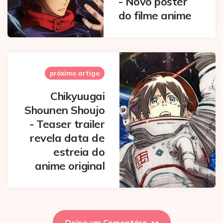
- Novo pôster
do filme anime
próximo artigo
Chikyuugai
Shounen Shoujo
- Teaser trailer
revela data de
estreia do
anime original
Deixe um Comentáro