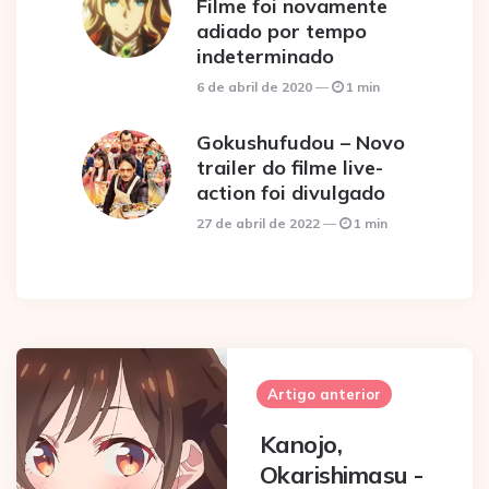
Filme foi novamente
adiado por tempo
indeterminado
6 de abril de 2020
1 min
Gokushufudou – Novo
trailer do filme live-
action foi divulgado
27 de abril de 2022
1 min
Post
navigation
Artigo anterior
Kanojo,
Okarishimasu -