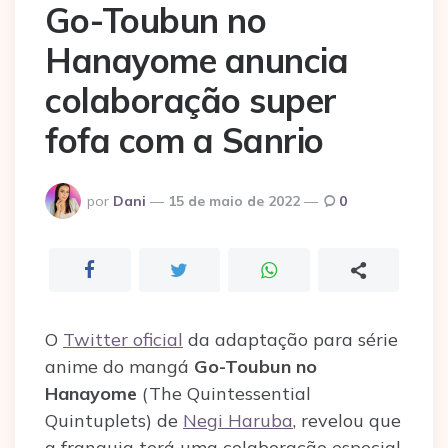
Go-Toubun no
Hanayome anuncia
colaboração super
fofa com a Sanrio
Postado
por
Dani
15 de maio de 2022
0
por
O
Twitter oficial
da adaptação para série
anime do mangá
Go-Toubun no
Hanayome
(The Quintessential
Quintuplets) de
Negi Haruba
, revelou que
a franquia terá uma colaboração especial