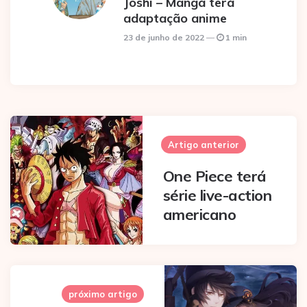
Joshi – Mangá terá
adaptação anime
23 de junho de 2022
1 min
Post
navigation
Artigo anterior
One Piece terá
série live-action
americano
próximo artigo