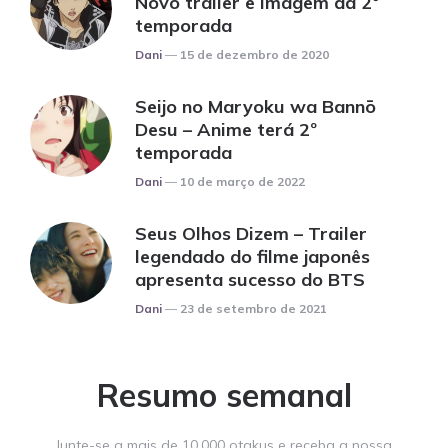
Novo trailer e imagem da 2º
temporada
Posted
Dani
15 de dezembro de 2020
Seijo no Maryoku wa Bannō
Desu – Anime terá 2º
temporada
Posted
Dani
10 de março de 2022
Seus Olhos Dizem – Trailer
legendado do filme japonês
apresenta sucesso do BTS
Posted
Dani
23 de setembro de 2021
Resumo semanal
Junte-se a mais de 10.000 otakus e receba a nossa