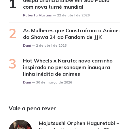
aespa anuncia show em São Paulo
com nova turnê mundial
Posted
Roberta Martins
22 de abril de 2026
As Mulheres que Construíram o Anime:
do Showa 24 ao Fandom de JJK
Posted
Dani
2 de abril de 2026
Hot Wheels x Naruto: novo carrinho
inspirado no personagem inaugura
linha inédita de animes
Posted
Dani
30 de março de 2026
Vale a pena rever
Majutsushi Orphen Haguretabi –