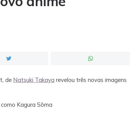
novo anime
et, de
Natsuki Takaya
revelou três novas imagens
a como Kagura Sōma