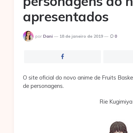
personagens do 
apresentados
Postado
por
Dani
18 de janeiro de 2019
0
por
O site oficial do novo anime de Fruits Bask
de personagens.
Rie Kugimiy