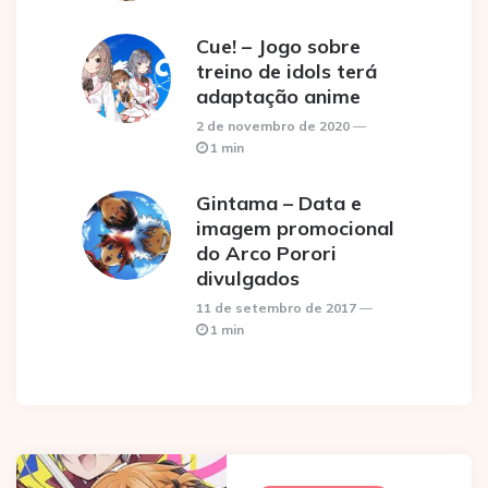
Cue! – Jogo sobre
treino de idols terá
adaptação anime
2 de novembro de 2020
1 min
Gintama – Data e
imagem promocional
do Arco Porori
divulgados
11 de setembro de 2017
1 min
Post