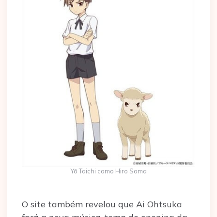
Yō Taichi como Hiro Soma
O site também revelou que Ai Ohtsuka