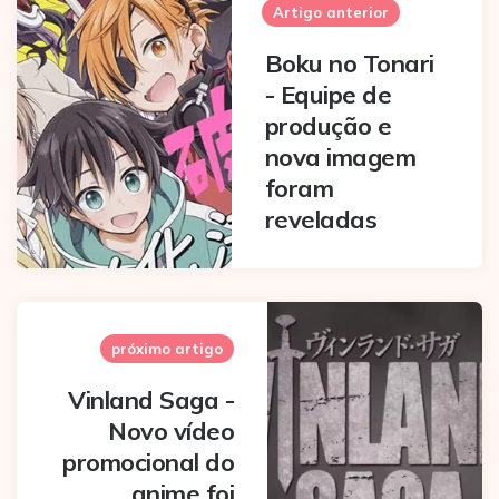
navigation
Artigo anterior
Boku no Tonari
- Equipe de
produção e
nova imagem
foram
reveladas
próximo artigo
Vinland Saga -
Novo vídeo
promocional do
anime foi