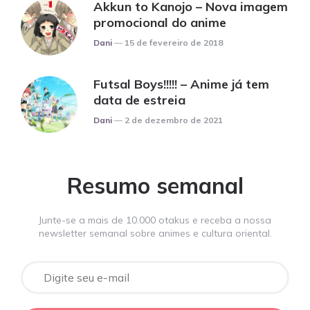
Akkun to Kanojo – Nova imagem
promocional do anime
Posted
Dani
15 de fevereiro de 2018
Futsal Boys!!!!! – Anime já tem
data de estreia
Posted
Dani
2 de dezembro de 2021
Resumo semanal
Junte-se a mais de 10.000 otakus e receba a nossa
newsletter semanal sobre animes e cultura oriental.