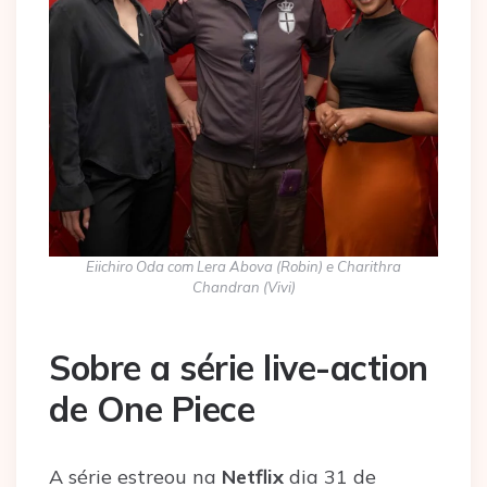
Eiichiro Oda com Lera Abova (Robin) e Charithra
Chandran (Vivi)
Sobre a série live-action
de One Piece
A série estreou na
Netflix
dia 31 de