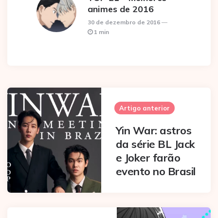
animes de 2016
30 de dezembro de 2016
1 min
Post
navigation
Artigo anterior
Yin War: astros
da série BL Jack
e Joker farão
evento no Brasil