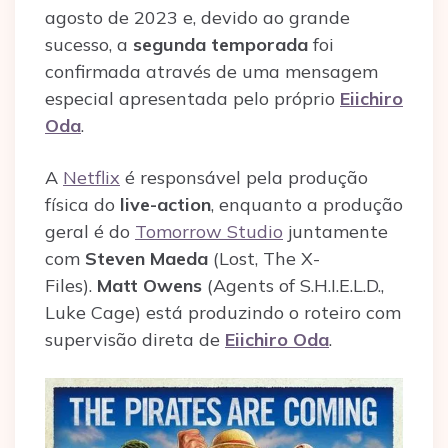
agosto de 2023 e, devido ao grande
sucesso, a
segunda temporada
foi
confirmada através de uma mensagem
especial apresentada pelo próprio
Eiichiro
Oda
.
A
Netflix
é responsável pela produção
física do
live-action
, enquanto a produção
geral é do
Tomorrow Studio
juntamente
com
Steven Maeda
(Lost, The X-
Files).
Matt Owens
(Agents of S.H.I.E.L.D.,
Luke Cage) está produzindo o roteiro com
supervisão direta de
Eiichiro Oda
.