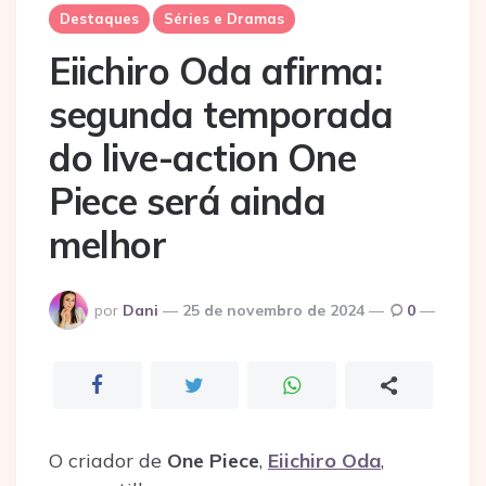
Destaques
Séries e Dramas
Eiichiro Oda afirma:
segunda temporada
do live-action One
Piece será ainda
melhor
Postado
por
Dani
25 de novembro de 2024
0
por
O criador de
One Piece
,
Eiichiro Oda
,